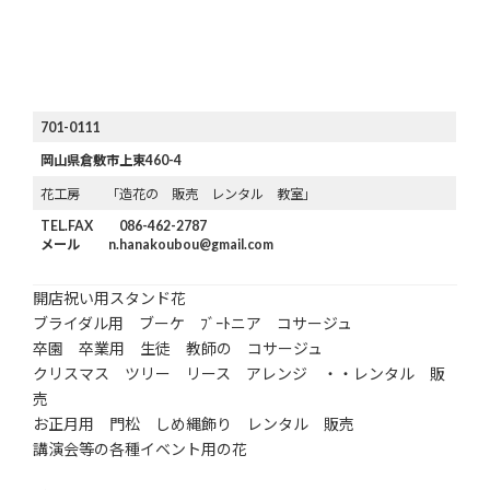
701-0111
岡山県倉敷市上東460-4
花工房 「造花の 販売 レンタル 教室」
TEL.FAX 086-462-2787
メール n.hanakoubou@gmail.com
開店祝い用スタンド花
ブライダル用 ブーケ ﾌﾞｰﾄニア コサージュ
卒園 卒業用 生徒 教師の コサージュ
クリスマス ツリー リース アレンジ ・・レンタル 販
売
お正月用 門松 しめ縄飾り レンタル 販売
講演会等の各種イベント用の花