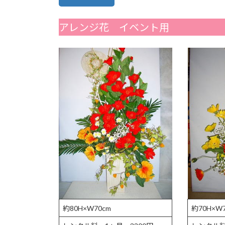
アレンジ花 イベント用
約80H×W70cm
約70H×W