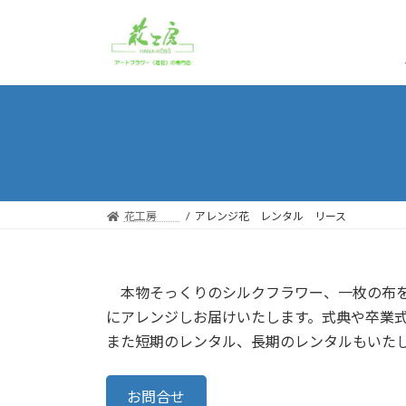
コ
ナ
ン
ビ
テ
ゲ
ン
ー
ツ
シ
へ
ョ
ス
ン
キ
に
ッ
移
プ
動
花工房
アレンジ花 レンタル リース
本物そっくりのシルクフラワー、一枚の布を
にアレンジしお届けいたします。式典や卒業
また短期のレンタル、長期のレンタルもいた
お問合せ