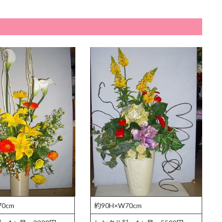
70cm
約90H×W70cm