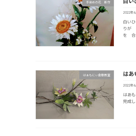
白い
手染めの花 新作
2022年
白いひ
りが 
を 合
はあも
はぁもにぃ倉敷教室
2022年
はあも
完成し