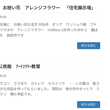
 お祝い花 アレンジフラワー 「住宅展示場」
6月2日
示場に お祝い花の注文 大牡丹 ダリア ウンリュウ柳 ブド
ツマタの アレンジフラワー H180cm 3点作った中から 選ば
た 自信作です
続きを読む
民館 ｱｰﾄﾌﾗﾜｰ教室
6月1日
ウユリ ささゆり カトレア カスミソウ ・・この度は 皆さ
きな作品を作ってもらいました。 次回は 抜き弁のせっとで ミ
ワリ 等の予定です。
続きを読む