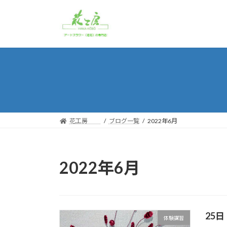
コ
ナ
ン
ビ
テ
ゲ
ン
ー
ツ
シ
へ
ョ
ス
ン
キ
に
ッ
移
プ
動
花工房
ブログ一覧
2022年6月
2022年6月
25
体験講習