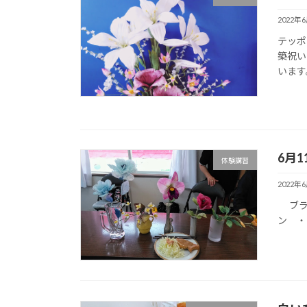
2022年
テッポ
築祝い
います
6月1
体験講習
2022年
ブラ
ン ・