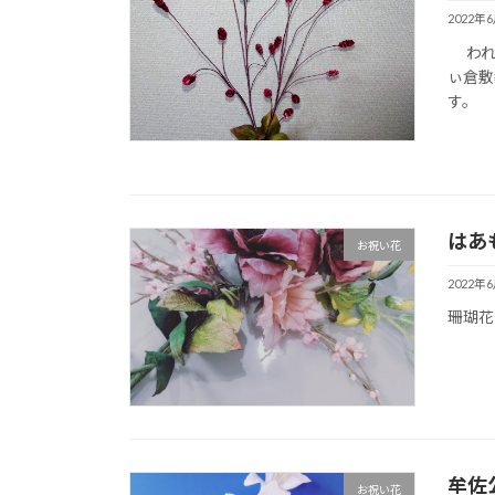
2022年
わ
ぃ倉敷
す。
はあ
お祝い花
2022年
珊瑚花
牟佐
お祝い花