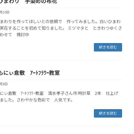
ひまわり 手染めの布花
6月10日
まわりを作ってほしいとの依頼で 作ってみました。白いひまわ
実在することを初めて知りました。 ミツマタと ときわつゆくさ
わせて 検討中
続きを読む
にぃ倉敷 ｱｰﾄﾌﾗﾜｰ教室
6月8日
にぃ倉敷 ｱｰﾄﾌﾗﾜｰ教室 清水孝子さん作 時計草 2本 仕上げ
ました。さわやかな色彩で 人気です。
続きを読む