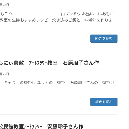
6月23日
れもこう 山リンドウ お昼は はあもに
教室の生徒おすすめレシピ 炊き込みご飯と 味噌汁を作りま
続きを読む
もにぃ倉敷 ｱｰﾄﾌﾗﾜｰ教室 石原周子さん作
6月22日
 キャラ の壁掛け ユッカの 壁掛け 石原周子さんの 壁掛け
続きを読む
公民館教室ｱｰﾄﾌﾗﾜｰ 安藤玲子さん作