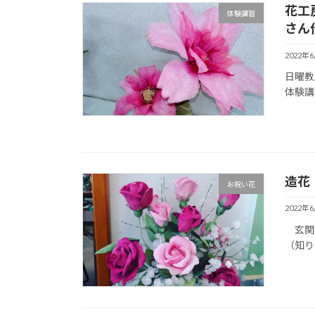
花工
体験講習
さん
2022年
日曜教
体験講
造花
お祝い花
2022年
玄関 
（知り