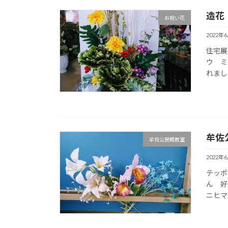
造花
お祝い花
2022年
住宅展
ウ ミ
れまし
牟佐公
牟佐公民館教室
2022年
テッポ
ん 好
ニヒマ