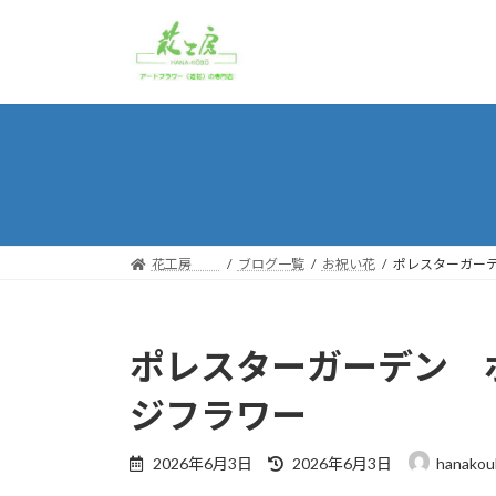
コ
ナ
ン
ビ
テ
ゲ
ン
ー
ツ
シ
へ
ョ
ス
ン
キ
に
ッ
移
プ
動
花工房
ブログ一覧
お祝い花
ポレスターガー
ポレスターガーデン 
ジフラワー
最
2026年6月3日
2026年6月3日
hanakou
終