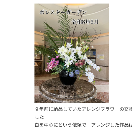
更
新
日
時
:
９年前に納品していたアレンジフラワーの交
した
白を中心にという依頼で アレンジした作品